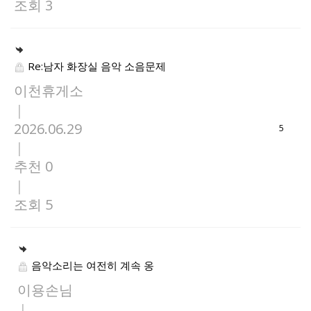
조회 3
Re:남자 화장실 음악 소음문제
이천휴게소
|
2026.06.29
5
|
추천 0
|
조회 5
음악소리는 여전히 계속 옹
이용손님
|