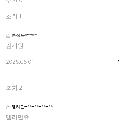
추천 0
|
조회 1
분실물*****
김재원
|
2026.05.01
2
|
|
조회 2
델리만************
델리만쥬
|